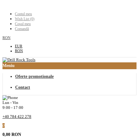
Contul meu
Wish List (0)
Coşul meu
Comandă
RON
EUR
RON
Meniu
Oferte promotionale
Contact
Lun - Vin
9:00 - 17:00
+40 784 422 278
0
0,00 RON