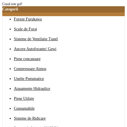
Coșul este gol!
Categorii
Foreze Furukawa
Scule de Foraj
Sisteme de Ventilatie Tunel
Ancore Autoforante/ Gewi
Piese concasoare
Compresoare Atmos
Unelte Pneumatice
Atasamente Hidraulice
Piese Utilaje
Consumabile
Sisteme de Ridicare