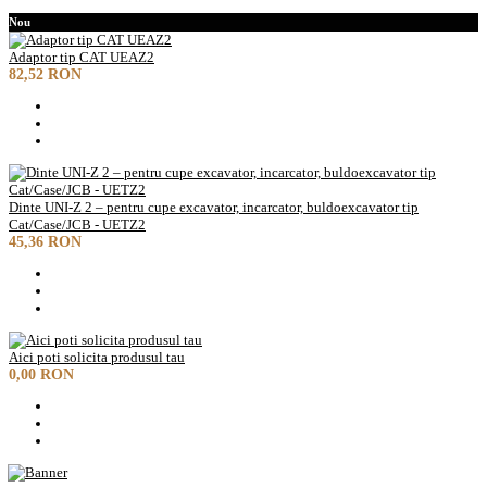
Nou
Adaptor tip CAT UEAZ2
82,52 RON
Dinte UNI-Z 2 – pentru cupe excavator, incarcator, buldoexcavator tip
Cat/Case/JCB - UETZ2
45,36 RON
Aici poti solicita produsul tau
0,00 RON