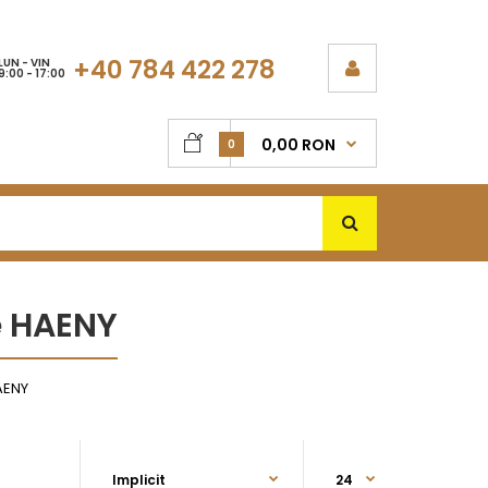
+40 784 422 278
LUN - VIN
9:00 - 17:00
0,00 RON
0
e HAENY
AENY