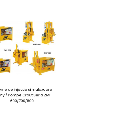
eme de injectie si malaxoare
ny / Pompe Grout Seria ZMP
600/700/800