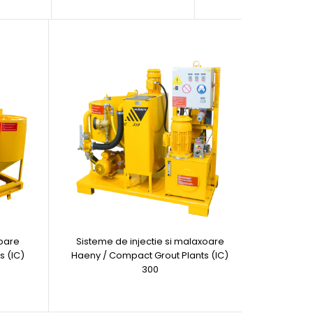
xoare
Sisteme de injectie si malaxoare
s (IC)
Haeny / Compact Grout Plants (IC)
300