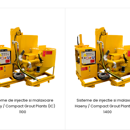
eme de injectie si malaxoare
Sisteme de injectie si mala
 / Compact Grout Plants (IC)
Haeny / Compact Grout Plant
1100
1400