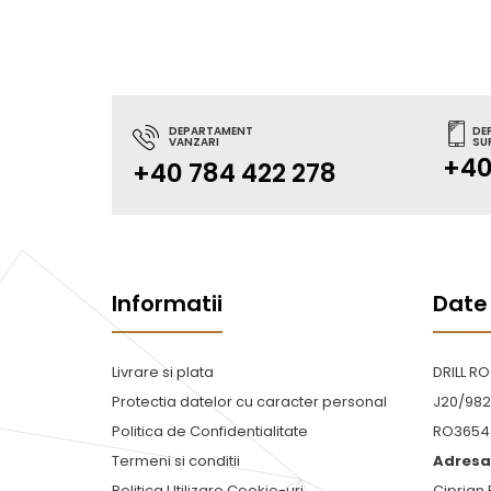
DEPARTAMENT
DE
VANZARI
SU
+40
+40 784 422 278
Informatii
Date
Livrare si plata
DRILL R
Protectia datelor cu caracter personal
J20/982
Politica de Confidentialitate
RO3654
Termeni si conditii
Adresa 
Politica Utilizare Cookie-uri
Ciprian