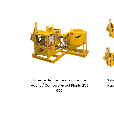
Sisteme de injectie si malaxoare
Sist
Haeny / Compact Grout Plants (IC)
Hae
650