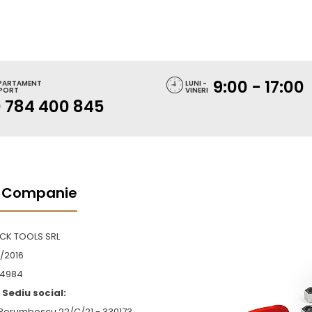
9:00 - 17:00
PARTAMENT
LUNI -
PORT
VINERI
 784 400 845
 Companie
OCK TOOLS SRL
/2016
4984
Sediu social:
 Porumbescu 22/C/21 - 330173