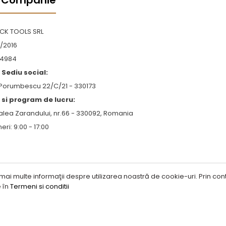
 Companie
OCK TOOLS SRL
/2016
4984
Sediu social:
 Porumbescu 22/C/21 - 330173
si program de lucru:
alea Zarandului, nr.66 - 330092, Romania
neri: 9:00 - 17:00
mai multe informaţii despre utilizarea noastră de cookie-uri. Prin conti
e în
Termeni si conditii
ile rezervate.