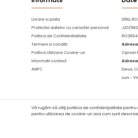
Informatii
Date
Livrare si plata
DRILL R
Protectia datelor cu caracter personal
J20/982
Politica de Confidentialitate
RO3654
Termeni si conditii
Adresa 
Politica Utilizare Cookie-uri
Ciprian
Informatii contact
Adresa 
ANPC
Deva, C
Luni - Vi
Vă rugăm să citiţi politica de confidenţialitate pentru 
pentru utilizarea de cookie-uri asa cum sunt descris
© 2025 - Drill Rock Tools SRL - Toate dreptur