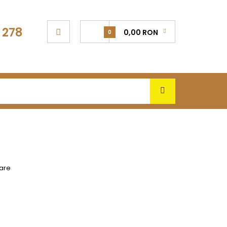
 278
0,00 RON
0
lare