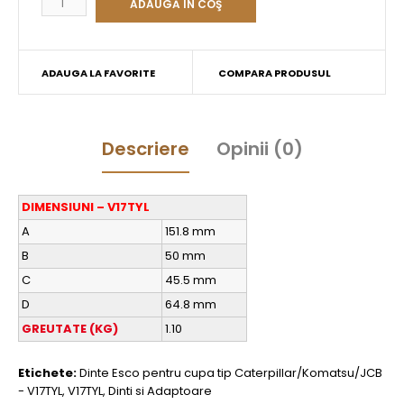
ADAUGA LA FAVORITE
COMPARA PRODUSUL
Descriere
Opinii (0)
DIMENSIUNI – V17TYL
A
151.8 mm
B
50 mm
C
45.5 mm
D
64.8 mm
GREUTATE (KG)
1.10
Etichete:
Dinte Esco pentru cupa tip Caterpillar/Komatsu/JCB
- V17TYL
,
V17TYL
,
Dinti si Adaptoare