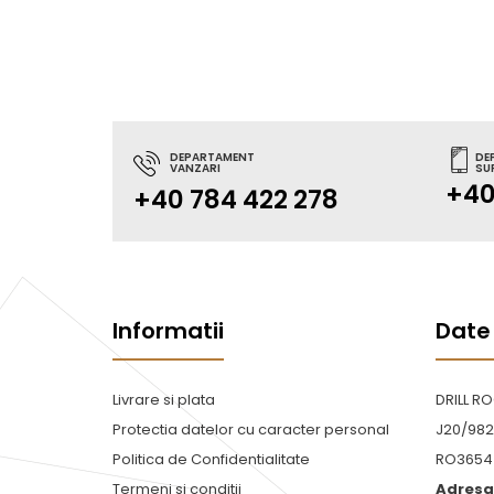
DEPARTAMENT
DE
VANZARI
SU
+40
+40 784 422 278
Informatii
Date
Livrare si plata
DRILL R
Protectia datelor cu caracter personal
J20/982
Politica de Confidentialitate
RO3654
Termeni si conditii
Adresa 