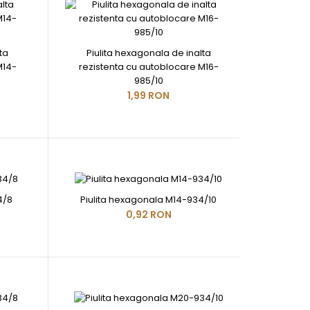
ta
Piulita hexagonala de inalta
M14-
rezistenta cu autoblocare M16-
985/10
1,99 RON
4/8
Piulita hexagonala M14-934/10
0,92 RON