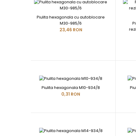
Piulita hexagonala cu autoblocare
M30-985/6
P
rez
23,46 RON
Piulita hexagonala M10-934/8
Pi
0,31 RON