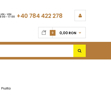
+40 784 422 278
LUN - VIN
9:00 - 17:00
0,00 RON
0
Piulita