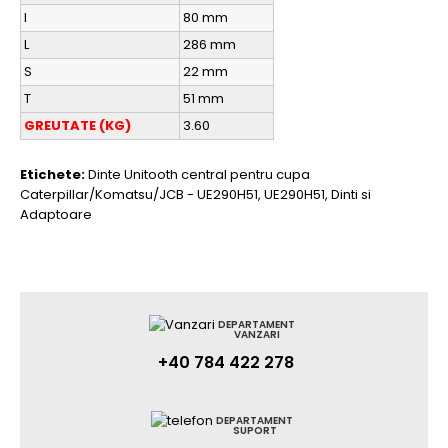
I
80 mm
L
286 mm
S
22 mm
T
51 mm
GREUTATE (KG)
3.60
Etichete:
Dinte Unitooth central pentru cupa
Caterpillar/Komatsu/JCB - UE290H51
,
UE290H51
,
Dinti si
Adaptoare
DEPARTAMENT
VANZARI
+40 784 422 278
DEPARTAMENT
SUPORT