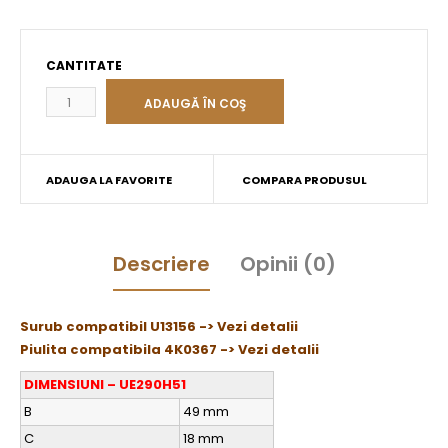
CANTITATE
ADAUGA LA FAVORITE
COMPARA PRODUSUL
Descriere
Opinii (0)
Surub compatibil U13156 -> Vezi detalii
Piulita compatibila 4K0367 -> Vezi detalii
DIMENSIUNI – UE290H51
B
49 mm
C
18 mm