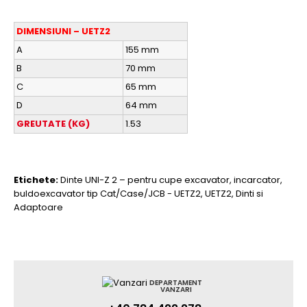
DIMENSIUNI – UETZ2
A
155 mm
B
70 mm
C
65 mm
D
64 mm
GREUTATE (KG)
1.53
Etichete:
Dinte UNI-Z 2 – pentru cupe excavator
,
incarcator
,
buldoexcavator tip Cat/Case/JCB - UETZ2
,
UETZ2
,
Dinti si
Adaptoare
DEPARTAMENT
VANZARI