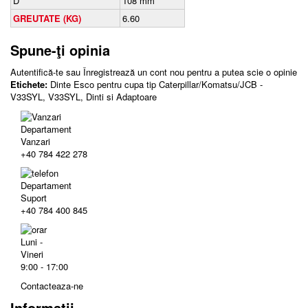
D
108 mm
GREUTATE (KG)
6.60
Spune-ţi opinia
Autentifică-te
sau
Înregistrează un cont nou
pentru a putea scie o opinie
Etichete:
Dinte Esco pentru cupa tip Caterpillar/Komatsu/JCB -
V33SYL
,
V33SYL
,
Dinti si Adaptoare
Departament
Vanzari
+40 784 422 278
Departament
Suport
+40 784 400 845
Luni -
Vineri
9:00 - 17:00
Contacteaza-ne
Informatii