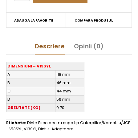
ADAUGA LA FAVORITE
COMPARA PRODUSUL
Descriere
Opinii (0)
DIMENSIUNI – V13SYL
A
118 mm
B
46 mm
C
44 mm
D
56 mm
GREUTATE (KG)
0.70
Etichete:
Dinte Esco pentru cupa tip Caterpillar/Komatsu/JCB
- V13SYL
,
V13SYL
,
Dinti si Adaptoare