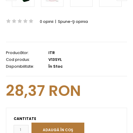
0 opinii
|
Spune-ţi opinia
Producător:
ITR
Cod produs:
V13SYL
Disponibilitate:
În Stoc
28,37 RON
CANTITATE