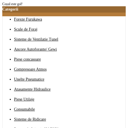
Coșul este gol!
Categorii
Foreze Furukawa
Scule de Foraj
Sisteme de Ventilatie Tunel
Ancore Autoforante/ Gewi
Piese concasoare
Compresoare Atmos
Unelte Pneumatice
Atasamente Hidraulice
Piese Utilaje
Consumabile
Sisteme de Ridicare