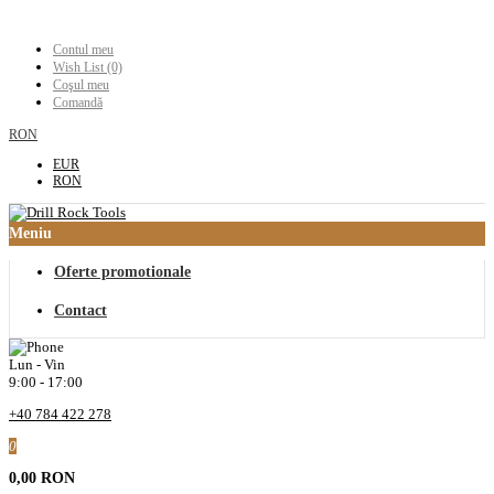
Contul meu
Wish List (0)
Coşul meu
Comandă
RON
EUR
RON
Meniu
Oferte promotionale
Contact
Lun - Vin
9:00 - 17:00
+40 784 422 278
0
0,00 RON