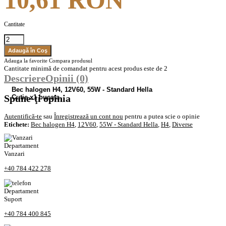
10,61 RON
Cantitate
Adauga la favorite
Compara produsul
Cantitate minimă de comandat pentru acest produs este de 2
Descriere
Opinii (0)
Bec halogen H4, 12V60, 55W - Standard Hella
Spune-ţi opinia
Cutie x1 bucata
Autentifică-te
sau
Înregistrează un cont nou
pentru a putea scie o opinie
Etichete:
Bec halogen H4
,
12V60
,
55W - Standard Hella
,
H4
,
Diverse
Departament
Vanzari
+40 784 422 278
Departament
Suport
+40 784 400 845