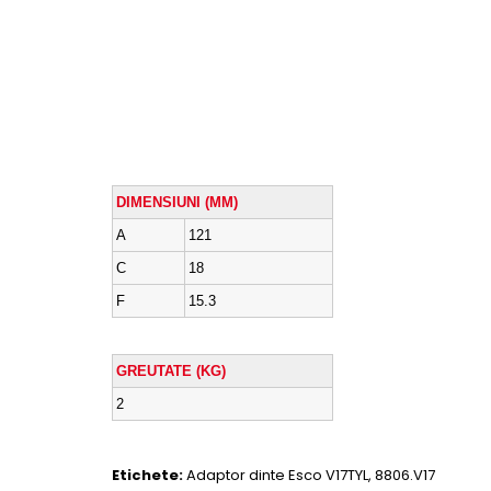
DIMENSIUNI (MM)
A
121
C
18
F
15.3
GREUTATE (KG)
2
Etichete:
Adaptor dinte Esco V17TYL
,
8806.V17