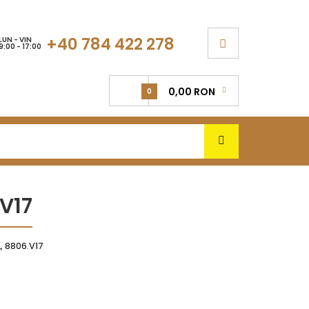
+40 784 422 278
LUN - VIN
9:00 - 17:00
0,00 RON
0
.V17
, 8806.V17