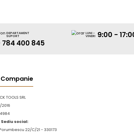
9:00 - 17:0
DEPARTAMENT
LUNI -
SUPORT
VINERI
 784 400 845
 Companie
OCK TOOLS SRL
/2016
4984
Sediu social:
 Porumbescu 22/C/21 - 330173