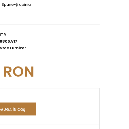
|
Spune-ţi opinia
ITR
8806.V17
Stoc Furnizor
6 RON