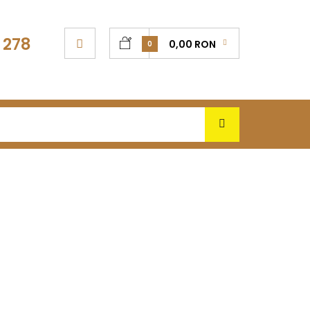
 278
0,00 RON
0