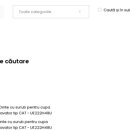
Caută și în su
de căutare
inte cu surub pentru cupa
avator tip CAT - UE222H48U