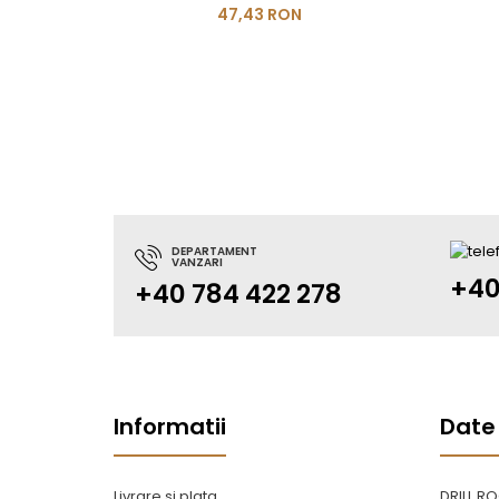
47,43 RON
DEPARTAMENT
VANZARI
+40
+40 784 422 278
Informatii
Date
Livrare si plata
DRILL R